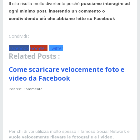
Il sito risulta molto divertente poichè
possiamo interagire ad
ogni minimo post
,
inserendo un commento o
condividendo ciò che abbiamo letto su Facebook
Condividi :
Facebook
Google+
Twitter
Related Posts :
Come scaricare velocemente foto e
video da Facebook
Inserisci Commento
Per chi di voi utilizza molto spesso il famoso Social Network e
vuole velocemente rilevare le fotografie e i video
,