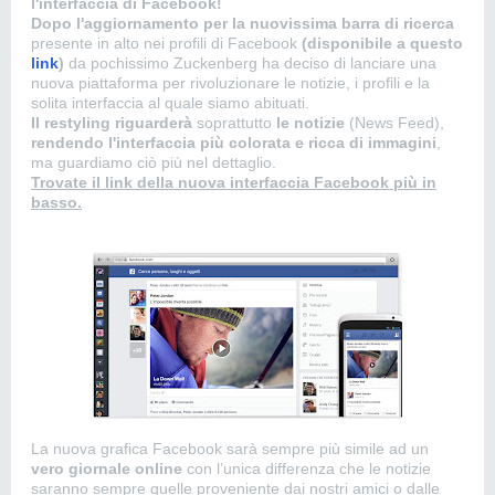
l'interfaccia di Facebook!
Dopo l'aggiornamento per la nuovissima barra di ricerca
presente in alto nei profili di Facebook
(disponibile a questo
link
)
da pochissimo Zuckenberg ha deciso di lanciare una
nuova piattaforma per rivoluzionare le notizie, i profili e la
solita interfaccia al quale siamo abituati.
Il restyling riguarderà
soprattutto
le notizie
(News Feed),
rendendo l'interfaccia più colorata e ricca di immagini
,
ma guardiamo ciò più nel dettaglio.
Trovate il link della nuova interfaccia Facebook più in
basso.
La nuova grafica Facebook sarà sempre più simile ad un
vero giornale online
con l’unica differenza che le notizie
saranno sempre quelle proveniente dai nostri amici o dalle