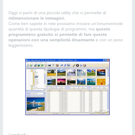
Oggi vi parlo di una piccola utility che ci permette di
ridimensionare le immagini.
Come ben sapete in rete possiamo trovare un'innumerevole
quantità di questa tipologia di programmi, ma
questo
programmino gratuito ci permette di fare queste
operazioni con una semplicità disarmante
e con un peso
leggerissimo.
Condividi :