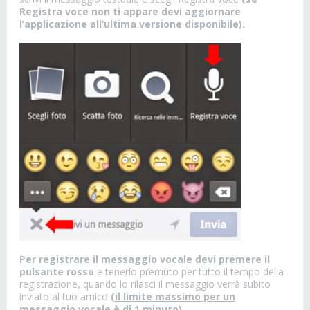
Registra voce non ti appare devi aggiornare
l’applicazione all’ultima versione disponibile).
Per registrare il messaggio vocale devi premere il
pulsante rosso
e tenerlo premuto per tutto il tempo della
registrazione, quando lo rilasci il messaggio verrà subito
inviato al tuo amico
(il limite massimo per un
messaggio vocale è di 1 minuto).