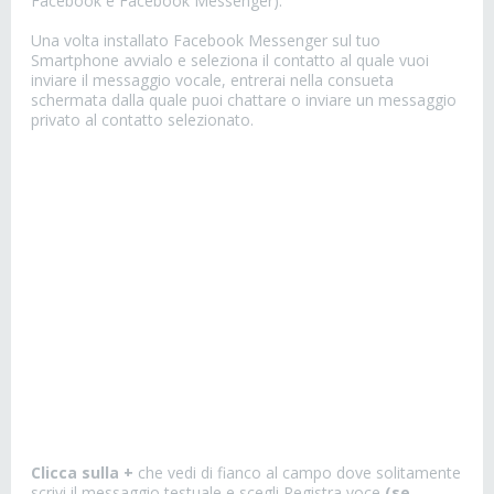
Facebook e Facebook Messenger).
Una volta installato Facebook Messenger sul tuo
Smartphone avvialo e seleziona il contatto al quale vuoi
inviare il messaggio vocale, entrerai nella consueta
schermata dalla quale puoi chattare o inviare un messaggio
privato al contatto selezionato.
Clicca sulla +
che vedi di fianco al campo dove solitamente
scrivi il messaggio testuale e scegli Registra voce
(se