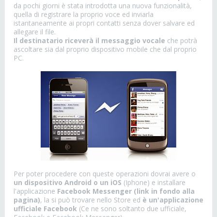
da pochi giorni è stata introdotta una nuova funzionalità,
quella di registrare la proprio voce ed inviarla
istantaneamente ai propri contatti senza dover salvare ed
allegare il file.
Il destinatario riceverà il messaggio vocale
che potrà
ascoltare sia dal proprio dispositivo mobile che dal proprio
PC.
Per poter procedere con queste operazioni dovrai avere o
un dispositivo Android o un iOS
(Iphone) e installare
l'applicazione
Facebook Messenger (link in fondo alla
pagina)
, la si può trovare nello Store ed
è un'applicazione
ufficiale Facebook
(Ce ne sono soltanto due ufficiale,