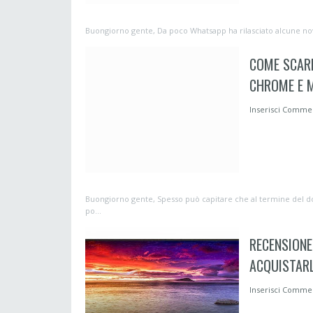
Buongiorno gente, Da poco Whatsapp ha rilasciato alcune novità
COME SCARI
CHROME E M
Inserisci Comm
Buongiorno gente, Spesso può capitare che al termine del d
po...
RECENSIONE
ACQUISTAR
Inserisci Comm