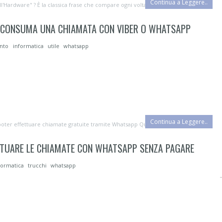
Continua a Leggere..
Hardware" ? È la classica frase che compare ogni volta che atta...
 CONSUMA UNA CHIAMATA CON VIBER O WHATSAPP
ento
informatica
utile
whatsapp
Continua a Leggere..
i poter effettuare chiamate gratuite tramite Whatsapp Queste telefonate sono...
TTUARE LE CHIAMATE CON WHATSAPP SENZA PAGARE
formatica
trucchi
whatsapp