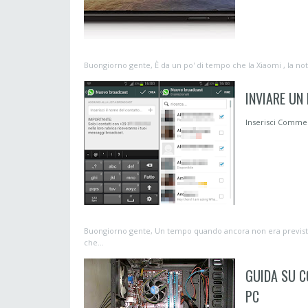
Buongiorno gente, È da un po' di tempo che la Xiaomi , la nota
INVIARE UN
Inserisci Comm
Buongiorno gente, Un tempo quando ancora non era prevista 
che...
GUIDA SU C
PC