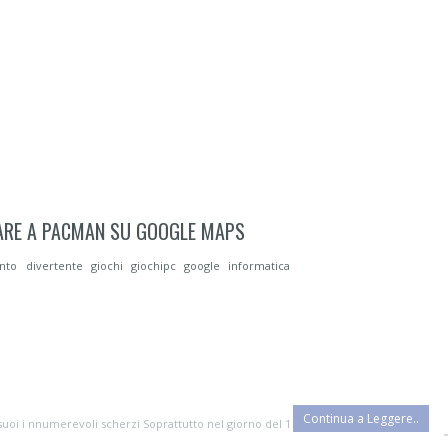
ARE A PACMAN SU GOOGLE MAPS
ento
divertente
giochi
giochipc
google
informatica
Continua a Leggere..
oi i nnumerevoli scherzi Soprattutto nel giorno del 1 Aprile che ci ricorda c...