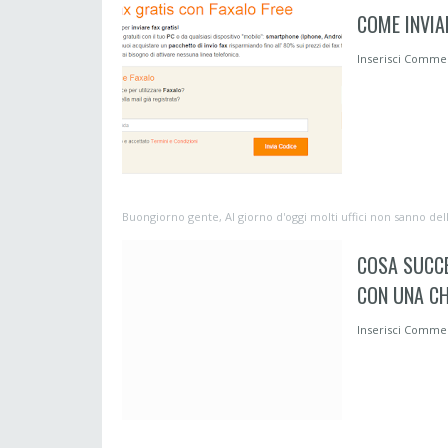
COME INVIA
Inserisci Comm
Buongiorno gente, Al giorno d'oggi molti uffici non sanno della
COSA SUCCE
CON UNA CH
Inserisci Comm