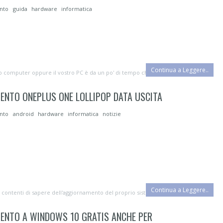
ento
guida
hardware
informatica
Continua a Leggere..
computer oppure il vostro PC è da un po' di tempo che risulta essere lent...
NTO ONEPLUS ONE LOLLIPOP DATA USCITA
ento
android
hardware
informatica
notizie
Continua a Leggere..
 contenti di sapere dell'aggiornamento del proprio sistema operativo Android...
ENTO A WINDOWS 10 GRATIS ANCHE PER