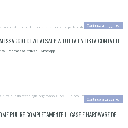
Continua a Leggere..
 casa costruttrice di Smartphone cinese, fa parlare di sè, soprattutto pe...
 MESSAGGIO DI WHATSAPP A TUTTA LA LISTA CONTATTI
ento
informatica
trucchi
whatsapp
tutta questa tecnologia regnavano gli SMS , i piccoli messaggini a pagamento
Continua a Leggere..
OME PULIRE COMPLETAMENTE IL CASE E HARDWARE DEL