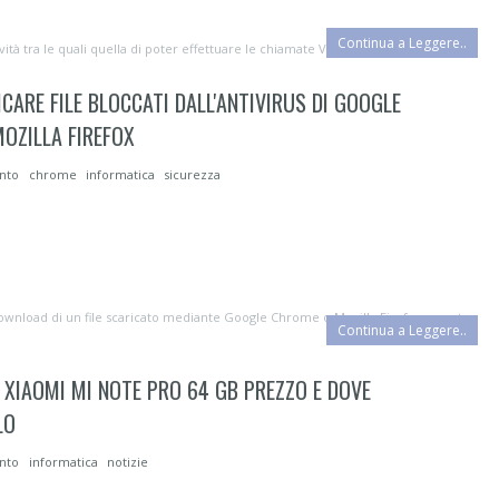
Continua a Leggere..
 tra le quali quella di poter effettuare le chiamate Voip tra i contatti del...
CARE FILE BLOCCATI DALL'ANTIVIRUS DI GOOGLE
OZILLA FIREFOX
ento
chrome
informatica
sicurezza
ownload di un file scaricato mediante Google Chrome o Mozilla Firefox, questo
Continua a Leggere..
 XIAOMI MI NOTE PRO 64 GB PREZZO E DOVE
LO
ento
informatica
notizie