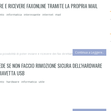
RE E RICEVERE FAXONLINE TRAMITE LA PROPRIA MAIL
ento
informatica
interessante
internet
mail
Continua a Leggere..
 possibilità di poter inviare e ricevere dei fax direttamente online , a...
DE SE NON FACCIO RIMOZIONE SICURA DELL'HARDWARE
IAVETTA USB
ento
hardware
informatica
utile