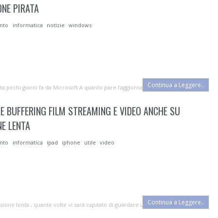
ONE PIRATA
ento
informatica
notizie
windows
Continua a Leggere..
ata pochi giorni fa da Microsoft A quanto pare l'aggiornamento a Windows ...
E BUFFERING FILM STREAMING E VIDEO ANCHE SU
E LENTA
ento
informatica
ipad
iphone
utile
video
Continua a Leggere..
ione lenta , quante volte vi sarà capitato di guardare un video oppure un fil...