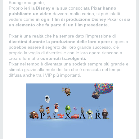
Buongiorno gente,
Proprio ieri la
Disney
e la sua consociata
Pixar hanno
pubblicato un video
davvero molto carino, si può infatti
vedere come
in ogni film di produzione Disney Pixar ci sia
un elemento che fa parte di un film precedente.
Pixar è una realtà che ha sempre dato l'impressione di
divertirsi durante la produzione delle loro opere
e questo
potrebbe essere il segreto del loro grande successo, c'è
proprio la voglia di divertirsi e con le loro opere riescono a
creare format e
contenuti travolgenti.
Pixar nel tempo è diventata una società sempre più grande e
stimata grazie alla mole dei fan che è cresciuta nel tempo
diffusa anche tra i VIP più importanti.