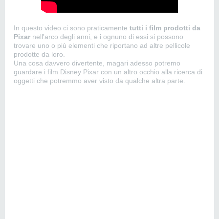
In questo video ci sono praticamente
tutti i film prodotti da
Pixar
nell'arco degli anni, e i ognuno di essi si possono
trovare uno o più elementi che riportano ad altre pellicole
prodotte da loro.
Una cosa davvero divertente, magari adesso potremo
guardare i film Disney Pixar con un altro occhio alla ricerca di
oggetti che potremmo aver visto da qualche altra parte.