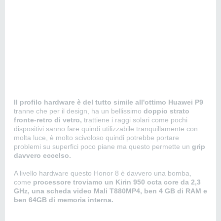
Il profilo hardware è del tutto simile all'ottimo Huawei P9
tranne che per il design, ha un bellissimo
doppio strato
fronte-retro di vetro,
trattiene i raggi solari come pochi
dispositivi sanno fare quindi utilizzabile tranquillamente con
molta luce, è molto scivoloso quindi potrebbe portare
problemi su superfici poco piane ma questo permette un
grip
davvero eccelso.
A livello hardware questo Honor 8 è davvero una bomba,
come
processore troviamo un Kirin 950 octa core da 2,3
GHz, una scheda video Mali T880MP4, ben 4 GB di RAM e
ben 64GB di memoria interna.