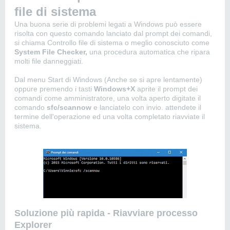
file di sistema
Una buona serie di problemi legati a Windows può essere
risolta con questo comando lanciato dal prompt dei comandi,
si chiama Controllo file di sistema o meglio conosciuto come
System File Checker,
una procedura automatica che ripara
molti file danneggiati.
Dal menu Start di Windows (Anche se si apre lentamente)
oppure premendo i tasti
Windows+X
aprite il prompt dei
comandi come amministratore, una volta aperto digitate il
comando
sfc/scannow
e lanciatelo con invio. attendete il
termine dell'operazione ed una volta completato riavviate il
sistema.
Soluzione più rapida - Riavviare processo
Explorer