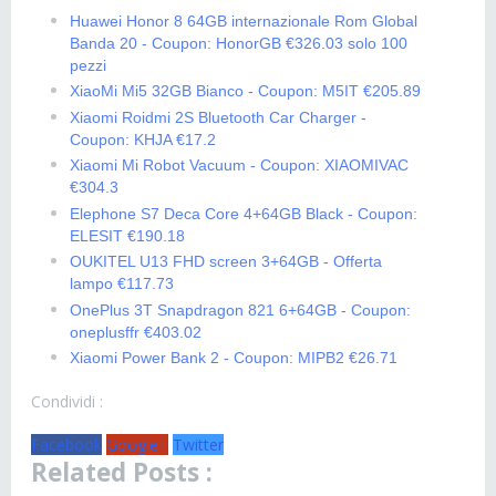
Huawei Honor 8 64GB internazionale Rom Global
Banda 20 - Coupon: HonorGB €326.03 solo 100
pezzi
XiaoMi Mi5 32GB Bianco - Coupon: M5IT €205.89
Xiaomi Roidmi 2S Bluetooth Car Charger -
Coupon: KHJA €17.2
Xiaomi Mi Robot Vacuum - Coupon: XIAOMIVAC
€304.3
Elephone S7 Deca Core 4+64GB Black - Coupon:
ELESIT €190.18
OUKITEL U13 FHD screen 3+64GB - Offerta
lampo €117.73
OnePlus 3T Snapdragon 821 6+64GB - Coupon:
oneplusffr €403.02
Xiaomi Power Bank 2 - Coupon: MIPB2 €26.71
Condividi :
Facebook
Google+
Twitter
Related Posts :