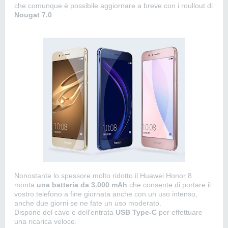
che comunque è possibile aggiornare a breve con i roullout di
Nougat 7.0
Nonostante lo spessore molto ridotto il Huawei Honor 8
monta
una batteria da 3.000 mAh
che consente di portare il
vostro telefono a fine giornata anche con un uso intenso,
anche due giorni se ne fate un uso moderato.
Dispone del cavo e dell'entrata
USB Type-C
per effettuare
una ricarica veloce.