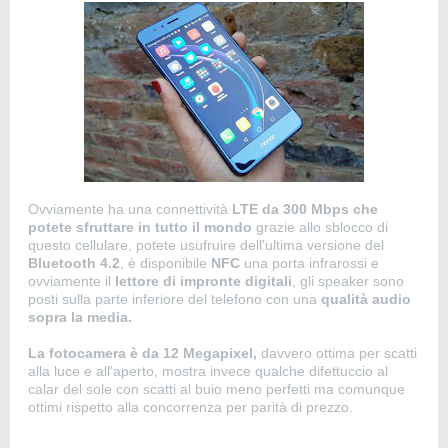
Ovviamente ha una connettività
LTE da 300 Mbps che
potete sfruttare in tutto il mondo
grazie allo sblocco di
questo cellulare, potete usufruire dell'ultima versione del
Bluetooth 4.2
, è disponibile
NFC
una porta infrarossi e
ovviamente il
lettore di impronte digitali
, gli speaker sono
posti sulla parte inferiore del telefono con una
qualità audio
sopra la media.
La fotocamera è da 12 Megapixel,
davvero ottima per scatti
alla luce e all'aperto, mostra invece qualche difettuccio al
calar del sole con scatti al buio meno perfetti ma comunque
ottimi rispetto alla concorrenza per parità di prezzo.