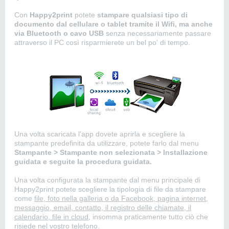
Con
Happy2print
potete
stampare qualsiasi tipo di
documento dal cellulare o tablet tramite il Wifi, ma anche
via Bluetooth o cavo USB
senza necessariamente passare
attraverso il PC così risparmierete un bel po' di tempo.
Una volta scaricata l'app dovete aprirla e scegliere la
stampante predefinita da utilizzare, potete farlo dal menu
Stampante > Stampante non selezionata > Installazione
guidata e seguite la procedura guidata.
Una volta configurata la stampante dal menu principale di
Happy2print potete scegliere la tipologia di file da stampare
come
file, foto nella galleria o da Facebook, pagina internet,
messaggio, email, contatto, il registro delle chiamate, il
calendario, file in cloud,
insomma praticamente tutto ciò che
risiede nel vostro telefono.