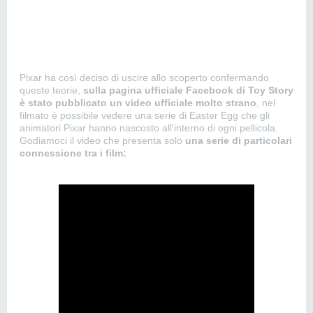
Pixar ha così deciso di uscire allo scoperto confermando
queste teorie,
sulla pagina ufficiale Facebook di Toy Story
è stato pubblicato un video ufficiale molto strano
, nel
filmato è possibile vedere una serie di Easter Egg che gli
animatori Pixar hanno nascosto all'interno di ogni pellicola.
Godiamoci il video che presenta solo
una serie di particolari
connessione tra i film: