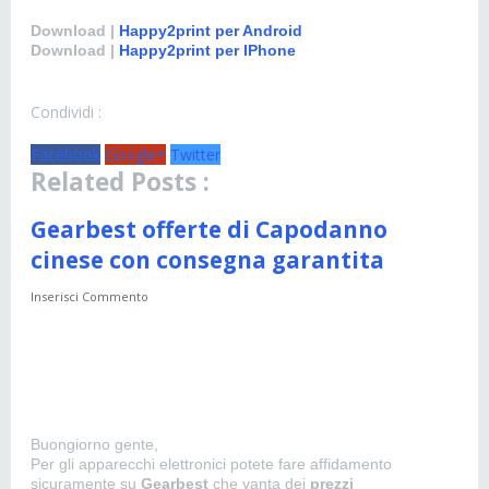
Download |
Happy2print per Android
Download |
Happy2print per IPhone
Condividi :
Facebook
Google+
Twitter
Related Posts :
Gearbest offerte di Capodanno
cinese con consegna garantita
Inserisci Commento
Buongiorno gente,
Per gli apparecchi elettronici potete fare affidamento
sicuramente su
Gearbest
che vanta dei
prezzi