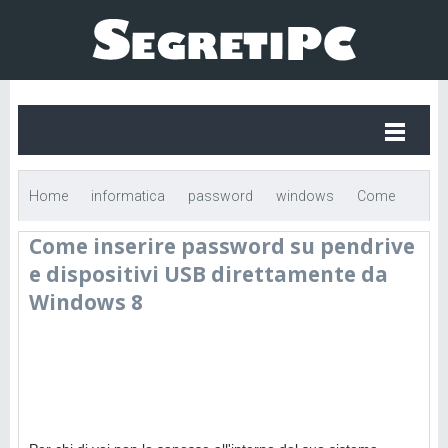
Home
informatica
password
windows
Come
Come inserire password su pendrive
inserire password su pendrive e dispositivi USB direttamente da
e dispositivi USB direttamente da
Windows 8
Windows 8