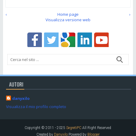
‹
Home page
›
Visualizza versione web
AUTORI
danyxilo
Visualizza il mio profilo completo
Copyright © 2011 - 2025
SegretiPC
All Right Reserved
Created by
Danyxilo
Powered by
Blogger