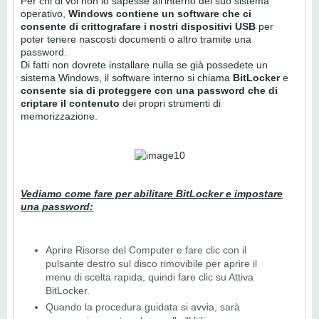
Per chi di voi non lo sapesse all'interno del suo sistema
operativo,
Windows contiene un software che ci
consente di crittografare
i nostri dispositivi USB
per
poter tenere nascosti documenti o altro tramite una
password.
Di fatti non dovrete installare nulla se già possedete un
sistema Windows, il software interno si chiama
BitLocker
e
consente sia di proteggere con una password che di
criptare il contenuto
dei propri strumenti di
memorizzazione.
Vediamo come fare per abilitare BitLocker e impostare
una password:
Aprire Risorse del Computer e fare clic con il
pulsante destro sul disco rimovibile per aprire il
menu di scelta rapida, quindi fare clic su Attiva
BitLocker.
Quando la procedura guidata si avvia, sarà