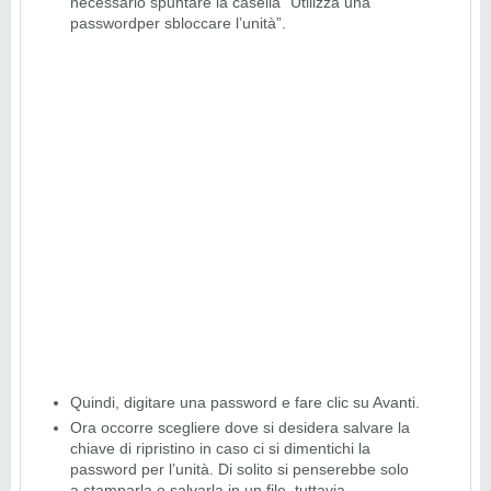
necessario spuntare la casella “Utilizza una
passwordper sbloccare l’unità”.
Quindi, digitare una password e fare clic su Avanti.
Ora occorre scegliere dove si desidera salvare la
chiave di ripristino in caso ci si dimentichi la
password per l’unità. Di solito si penserebbe solo
a stamparla o salvarla in un file, tuttavia