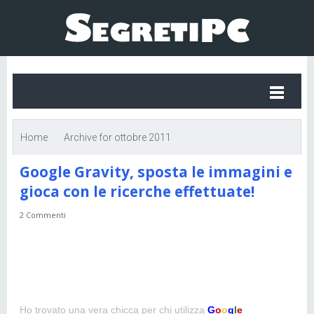
Home
Archive for ottobre 2011
Google Gravity, sposta le immagini e
gioca con le ricerche effettuate!
2 Commenti
Ho trovato una vera chicca per chi utilizza
G
o
o
g
l
e