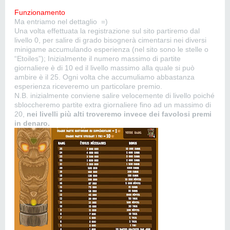
Funzionamento
Ma entriamo nel dettaglio =)
Una volta effettuata la registrazione sul sito partiremo dal
livello 0, per salire di grado bisognerà cimentarsi nei diversi
minigame accumulando esperienza (nel sito sono le stelle o
“Etoiles”); Inizialmente il numero massimo di partite
giornaliere è di 10 ed il livello massimo alla quale si può
ambire è il 25. Ogni volta che accumuliamo abbastanza
esperienza riceveremo un particolare premio.
N.B. inizialmente conviene salire velocemente di livello poiché
sbloccheremo partite extra giornaliere fino ad un massimo di
20,
nei livelli più alti troveremo invece dei favolosi premi
in denaro.