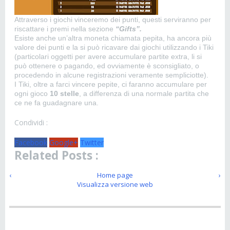
Attraverso i giochi vinceremo dei punti, questi serviranno per
riscattare i premi nella sezione
“Gifts”.
Esiste anche un’altra moneta chiamata pepita, ha ancora più
valore dei punti e la si può ricavare dai giochi utilizzando i Tiki
(particolari oggetti per avere accumulare partite extra, li si
può ottenere o pagando, ed ovviamente è sconsigliato, o
procedendo in alcune registrazioni veramente sempliciotte).
I Tiki, oltre a farci vincere pepite, ci faranno accumulare per
ogni gioco
10 stelle
, a differenza di una normale partita che
ce ne fa guadagnare una.
Condividi :
Facebook
Google+
Twitter
Related Posts :
‹
Home page
›
Visualizza versione web