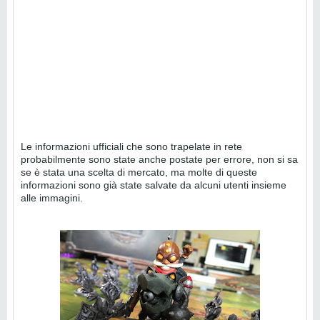
Le informazioni ufficiali che sono trapelate in rete
probabilmente sono state anche postate per errore, non si sa
se è stata una scelta di mercato, ma molte di queste
informazioni sono già state salvate da alcuni utenti insieme
alle immagini.