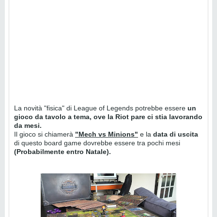
La novità "fisica" di League of Legends potrebbe essere
un
gioco da tavolo a tema, ove la Riot pare ci stia lavorando
da mesi.
Il gioco si chiamerà
"Mech vs Minions"
e la
data di uscita
di questo board game dovrebbe essere tra pochi mesi
(Probabilmente entro Natale).