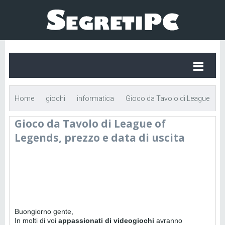
Home
giochi
informatica
Gioco da Tavolo di League
Gioco da Tavolo di League of
of Legends, prezzo e data di uscita
Legends, prezzo e data di uscita
Buongiorno gente,
In molti di voi
appassionati di videogiochi
avranno