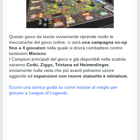
Questo gioco da tavolo ovviamente riprende molto le
meccaniche del gioco online, ci sarà
una campagna co-op
fino a 4 giocatori
nella quale si dovrà combattere contro
tantissimi
Minions
.
I Campioni principali del gioco e già disponibili nella scatola
saranno
Corki, Ziggs, Tristana ed Heimerdinger,
ovviamente nulla vieta che più avanti potranno uscire
aggiunte ed
espansioni con nuove statuette e miniature.
Eccovi una storica guida su come iniziare al meglio per
giocare a League of Legends