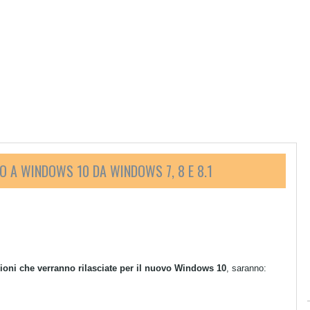
 A WINDOWS 10 DA WINDOWS 7, 8 E 8.1
sioni che verranno rilasciate per il nuovo Windows 10
, saranno: