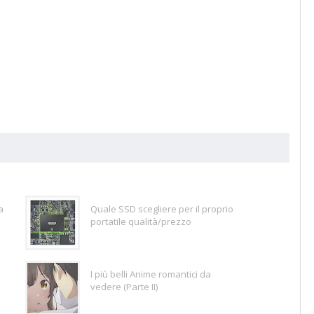
a
Quale SSD scegliere per il proprio
portatile qualità/prezzo
I più belli Anime romantici da
vedere (Parte II)