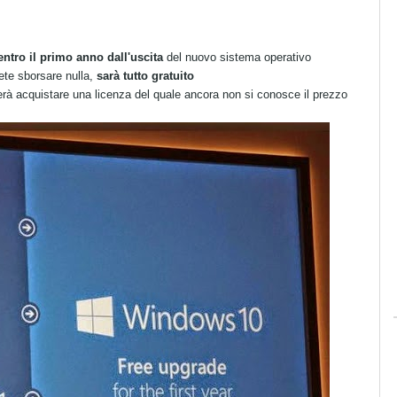
entro il primo anno dall'uscita
del nuovo sistema operativo
ete sborsare nulla,
sarà tutto gratuito
erà acquistare una licenza del quale ancora non si conosce il prezzo