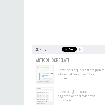
CONDIVIDI :
✚
ARTICOLI CORRELATI
Come aprire qualsiasi programm
all'avvio di Windows 10 in
automatico
Come scegliere quali
aggiornamenti di Windows 10
installare