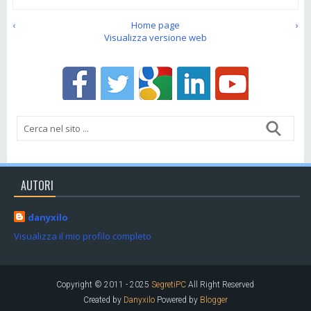
‹
Home page
›
Visualizza versione web
AUTORI
danyxilo
Visualizza il mio profilo completo
Copyright © 2011 - 2025
SegretiPC
All Right Reserved
Created by
Danyxilo
Powered by
Blogger