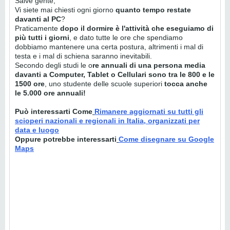
Salve gente,
Vi siete mai chiesti ogni giorno
quanto tempo restate
davanti al PC
?
Praticamente
dopo il dormire è l'attività che eseguiamo di
più tutti i giorni
, e dato tutte le ore che spendiamo
dobbiamo mantenere una certa postura, altrimenti i mal di
testa e i mal di schiena saranno inevitabili.
Secondo degli studi le o
re annuali di una persona media
davanti a Computer, Tablet o Cellulari sono tra le 800 e le
1500 ore
, uno studente delle scuole superiori
tocca anche
le 5.000 ore annuali!
Può interessarti Come
Rimanere aggiornati su tutti gli
scioperi nazionali e regionali in Italia, organizzati per
data e luogo
Oppure potrebbe interessarti
Come disegnare su Google
Maps