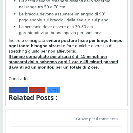
Gli occhi devono rimanere distanti dallo schermo
nel range tra 50 e 70 cm
Le braccia devono assumere un angolo di 90º,
poggiandole sui braccioli della sedia o sul piano
La scrivania deve essere alta 70-80 cm
garantendovi un buono spazio per spostarvi
Inoltre è consigliato
evitare posture fisse per lungo tempo
,
ogni tanto bisogna alzarsi
e fare qualche esercizio di
stretching giusto per non affievolirsi.
Il tempo consigliato per alzarsi è di 15 minuti per
staccarsi dallo schermo ogni 1 ora e 45 minuti passati
davanti ad un monitor, per un totale di 2 ore.
Condividi :
Facebook
Google+
Twitter
Related Posts :
Grazie per il commento