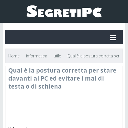
Home
informatica
utile
Qual è la postura corretta per
Qual è la postura corretta per stare
stare davanti al PC ed evitare i mal di testa o di schiena
davanti al PC ed evitare i mal di
testa o di schiena