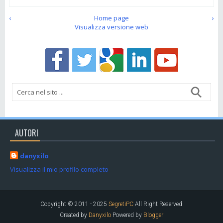
‹
Home page
›
Visualizza versione web
AUTORI
danyxilo
Visualizza il mio profilo completo
Copyright © 2011 - 2025
SegretiPC
All Right Reserved
Created by
Danyxilo
Powered by
Blogger