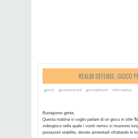
REALM DEFENSE, GIOCO P
giochi
giochiandroid
giochiiphone
informatica
Buongiorno gente,
Questa mattina vi voglio parlare di un gioco in stile
T
videogioco nella quale i vostri nemici si muovono lungo
postazioni stabilite, dovete annientarli sfruttando le to