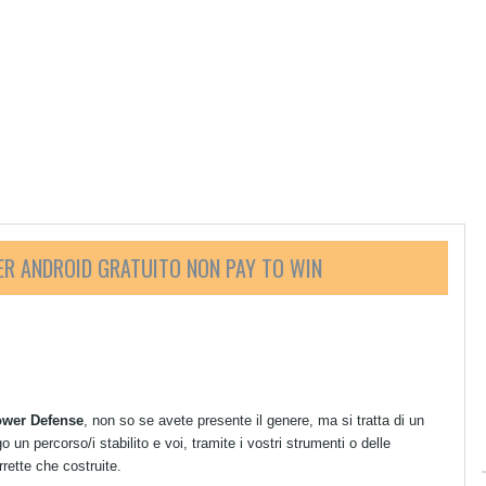
ER ANDROID GRATUITO NON PAY TO WIN
ower Defense
, non so se avete presente il genere, ma si tratta di un
 un percorso/i stabilito e voi, tramite i vostri strumenti o delle
rrette che costruite.