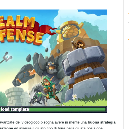
ù avanzate del videogioco bisogna avere in mente una
buona strategia
tuazione
ed inserire il giusto tipo di torre nella giusta posizione.