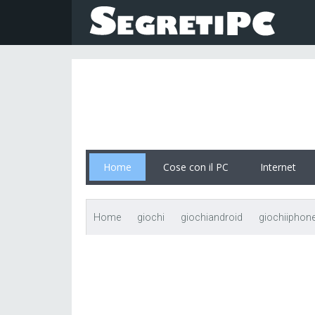
Home
Cose con il PC
Internet
Home
giochi
giochiandroid
giochiiphon
pay to win