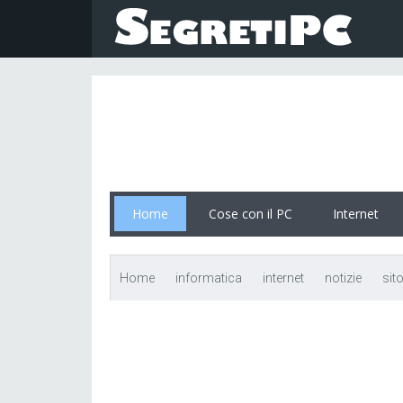
Home
Cose con il PC
Internet
Home
informatica
internet
notizie
sit