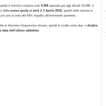
quando il servizio costava solo
9,99€
passato poi agli attuali 19,99€, il
to della
nuova quota si avrà il 3 Aprile 2018
, quindi siete ancora in
i con uno sconto del 44% rispetto all'imminente aumento.
che si ritrovano l'improvviso rincaro, quindi le scelte sono due, o
disdire
 data dell'ultimo addebito.