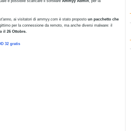
uale è possibile scaricare il software
Ammyy Admin
, per la
t'anno, ai visitatori di ammyy.com è stato p
roposto
un pacchetto che
egittimo per la connessione da remoto, ma anche diversi malware: il
o il 26 Ottobre.
OD 32 gratis