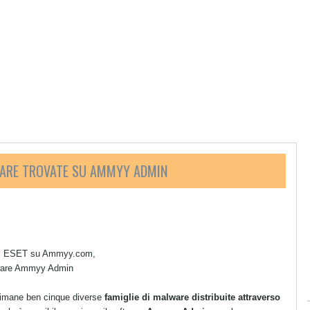
WARE TROVATE SU AMMYY ADMIN
ri di ESET su Ammyy.com,
ftware Ammyy Admin
ttimane ben cinque diverse
famiglie di malware distribuite attraverso