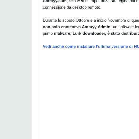
Ammyy.com
, sito web di importanza strategica dal q
connessione da desktop remoto.
Durante lo scorso Ottobre e a inizio Novembre di ques
non solo conteneva Ammyy Admin
, un software l
primo
malware
,
Lurk downloader, è stato distribuit
Vedi anche come installare l'ultima versione di N