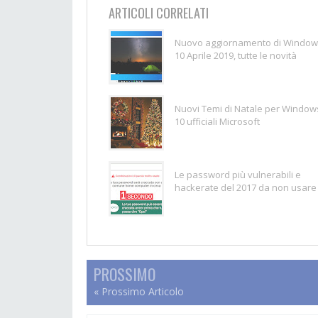
ARTICOLI CORRELATI
Nuovo aggiornamento di Windo
10 Aprile 2019, tutte le novità
Nuovi Temi di Natale per Window
10 ufficiali Microsoft
Le password più vulnerabili e
hackerate del 2017 da non usare
PROSSIMO
« Prossimo Articolo