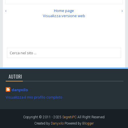
‹
Home page
›
Visualizza versione web
AUTORI
danyxilo
Visualizza il mio profilo completo
Copyright © 2011 - 2025
SegretiPC
All Right Reserved
Created by
Danyxilo
Powered by
Blogger