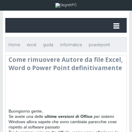
Home
excel
guida
informatica
powerpoint
Come rimuovere Autore da file Excel,
word
Come rimuovere Autore da file Excel, Word o Power
Word o Power Point definitivamente
Point definitivamente
Buongiorno gente,
Se avete una delle
ultime versioni di Office
per sistemi
Windows allora sapete che sono cambiate parecchie cose
rispetto al software passato