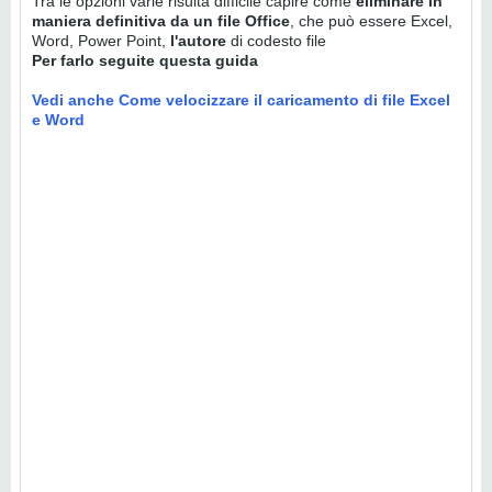
Tra le opzioni varie risulta difficile capire come
eliminare in
maniera definitiva da un file Office
, che può essere Excel,
Word, Power Point,
l'autore
di codesto file
Per farlo seguite questa guida
Vedi anche Come velocizzare il caricamento di file Excel
e Word