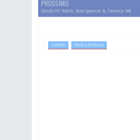
PROSSIMO
Giochi PC Retrò, Bud Spencer & Terence Hill
Contatti
Mostra Emoticon