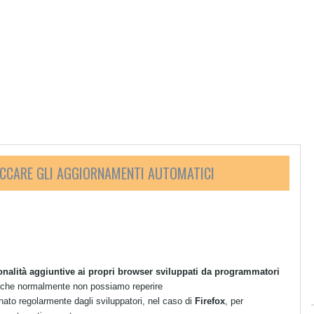
OCCARE GLI AGGIORNAMENTI AUTOMATICI
onalità aggiuntive ai propri browser sviluppati da programmatori
i che normalmente non possiamo reperire
ato regolarmente dagli sviluppatori, nel caso di
Firefox
, per