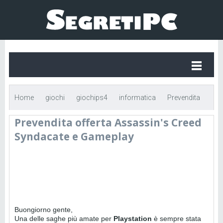
Home
giochi
giochips4
informatica
Prevendita
Prevendita offerta Assassin's Creed
offerta Assassin's Creed Syndacate e Gameplay
Syndacate e Gameplay
Buongiorno gente,
Una delle saghe più amate per
Playstation
è sempre stata