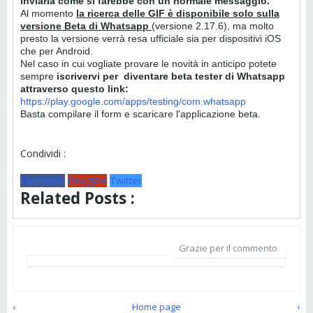
inviarla come si farebbe con un normale messaggio.
Al momento
la ricerca delle GIF è disponibile solo sulla
versione Beta di Whatsapp
(versione 2.17.6), ma molto
presto la versione verrà resa ufficiale sia per dispositivi iOS
che per Android.
Nel caso in cui vogliate provare le novità in anticipo potete
sempre
iscrivervi per diventare beta tester di Whatsapp
attraverso questo link:
https://play.google.com/apps/testing/com.whatsapp
Basta compilare il form e scaricare l'applicazione beta.
Condividi :
Facebook
Google+
Twitter
Related Posts :
Grazie per il commento
‹
Home page
›