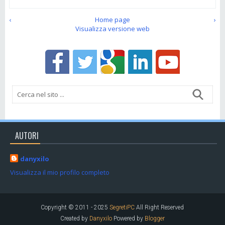
‹
Home page
›
Visualizza versione web
AUTORI
danyxilo
Visualizza il mio profilo completo
Copyright © 2011 - 2025
SegretiPC
All Right Reserved
Created by
Danyxilo
Powered by
Blogger