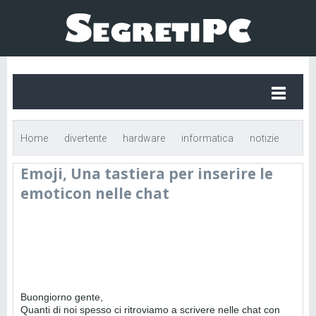
Home
divertente
hardware
informatica
notizie
Emoji, Una tastiera per inserire le
Emoji, Una tastiera per inserire le emoticon nelle chat
emoticon nelle chat
Buongiorno gente,
Quanti di noi spesso ci ritroviamo a scrivere nelle chat con