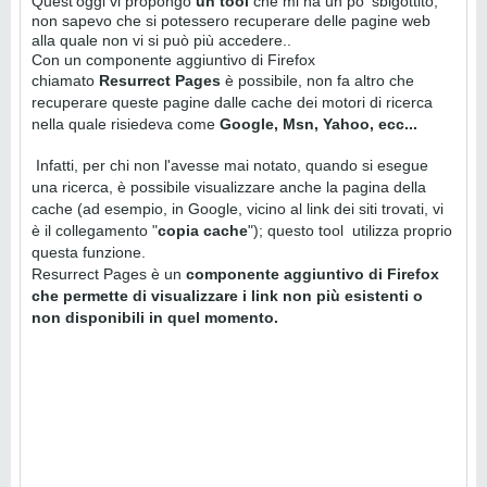
Quest'oggi vi propongo
un tool
che mi ha un po' sbigottito,
non sapevo che si potessero recuperare delle pagine web
alla quale non vi si può più accedere..
Con un componente aggiuntivo di Firefox
chiamato
Resurrect Pages
è possibile, non fa altro che
recuperare queste pagine dalle cache dei motori di ricerca
nella quale risiedeva come
Google, Msn, Yahoo, ecc...
Infatti, per chi non l'avesse mai notato, quando si esegue
una ricerca, è possibile visualizzare anche la pagina della
cache (ad esempio, in Google, vicino al link dei siti trovati, vi
è il collegamento "
copia cache
"); questo tool utilizza proprio
questa funzione.
Resurrect Pages
è un
componente aggiuntivo di Firefox
che permette di visualizzare i link non più esistenti o
non disponibili in quel momento.