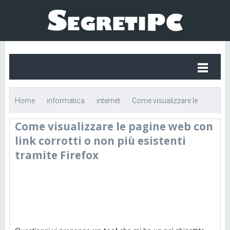
Home
informatica
internet
Come visualizzare le
Come visualizzare le pagine web con
pagine web con link corrotti o non più esistenti tramite Firefox
link corrotti o non più esistenti
tramite Firefox