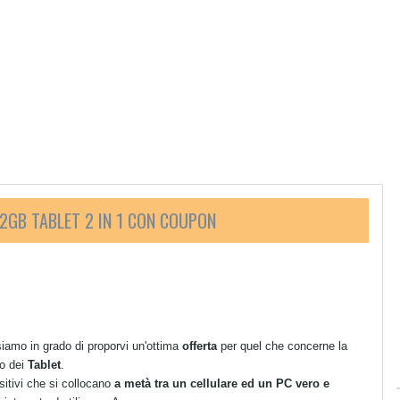
2GB TABLET 2 IN 1 CON COUPON
iamo in grado di proporvi un'ottima
offerta
per quel che concerne la
do dei
Tablet
.
sitivi che si collocano
a metà tra un cellulare ed un PC vero e