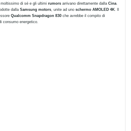
e moltissimo di sé e gli ultimi
rumors
arrivano direttamente dalla
Cina
.
odotte dalla
Samsung motors
, unite ad uno
schermo AMOLED 4K
. Il
essore
Qualcomm Snapdragon 830
che avrebbe il compito di
 di consumo energetico.