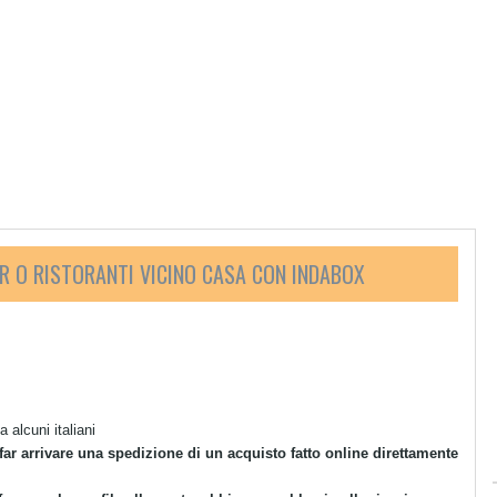
AR O RISTORANTI VICINO CASA CON INDABOX
 alcuni italiani
 far arrivare una spedizione di un acquisto fatto online direttamente