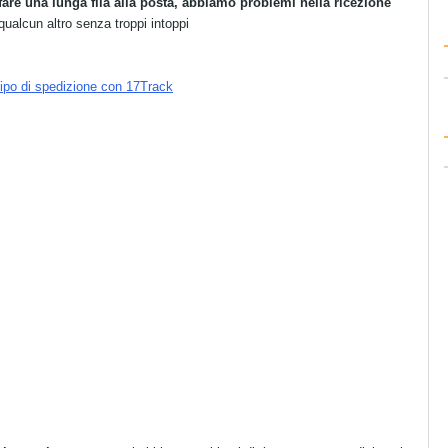
are una lunga fila alla posta, abbiamo problemi nella ricezione
 qualcun altro senza troppi intoppi
tipo di spedizione con 17Track