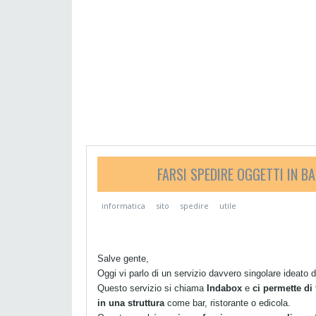
FARSI SPEDIRE OGGETTI IN B
informatica
sito
spedire
utile
Salve gente,
Oggi vi parlo di un servizio davvero singolare ideato da
Questo servizio si chiama
Indabox
e
ci permette di
in una struttura
come bar, ristorante o edicola.