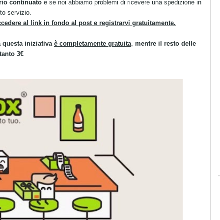
rio continuato
e se noi abbiamo problemi di ricevere una spedizione in
to servizio.
cedere al link in fondo al post e registrarvi gratuitamente.
 questa iniziativa
è completamente gratuita
,
mentre il resto delle
tanto 3€