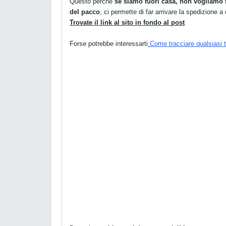
Questo perché
se siamo fuori casa, non vogliamo f
del pacco
, ci permette di far arrivare la spedizione a
Trovate il link al sito in fondo al post
Forse potrebbe interessarti
Come tracciare qualsiasi 