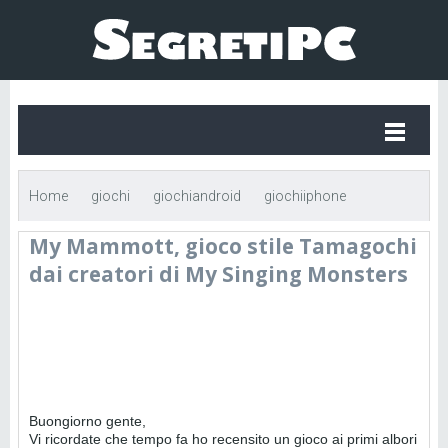
Home
giochi
giochiandroid
giochiiphone
My Mammott, gioco stile Tamagochi
informatica
My Mammott, gioco stile Tamagochi dai
dai creatori di My Singing Monsters
creatori di My Singing Monsters
Buongiorno gente,
Vi ricordate che tempo fa ho recensito un gioco ai primi albori