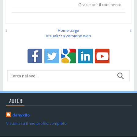
Grazie per il commento
‹
Home page
›
Visualizza versione web
AUTORI
danyxilo
Visualizza il mio profilo completo