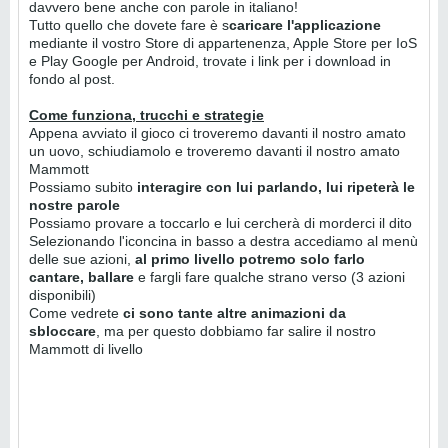
davvero bene anche con parole in italiano!
Tutto quello che dovete fare è s
caricare l'applicazione
mediante il vostro Store di appartenenza, Apple Store per IoS
e Play Google per Android, trovate i link per i download in
fondo al post.
Come funziona, trucchi e strategie
Appena avviato il gioco ci troveremo davanti il nostro amato
un uovo, schiudiamolo e troveremo davanti il nostro amato
Mammott
Possiamo subito
interagire con lui parlando, lui ripeterà le
nostre parole
Possiamo provare a toccarlo e lui cercherà di morderci il dito
Selezionando l'iconcina in basso a destra accediamo al menù
delle sue azioni,
al primo livello potremo solo farlo
cantare, ballare
e fargli fare qualche strano verso (3 azioni
disponibili)
Come vedrete
ci sono tante altre animazioni da
sbloccare
, ma per questo dobbiamo far salire il nostro
Mammott di livello