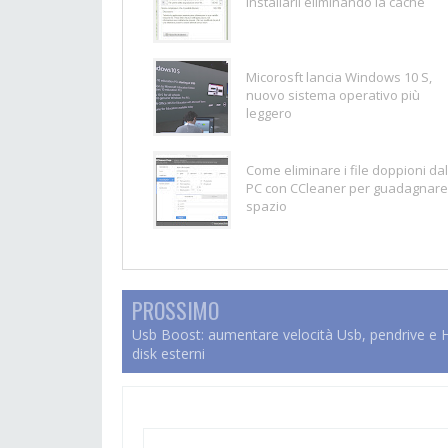
installarli eliminando la cache
Micorosft lancia Windows 10 S,
nuovo sistema operativo più
leggero
Come eliminare i file doppioni dal
PC con CCleaner per guadagnare
spazio
PROSSIMO
Usb Boost: aumentare velocità Usb, pendrive e 
disk esterni