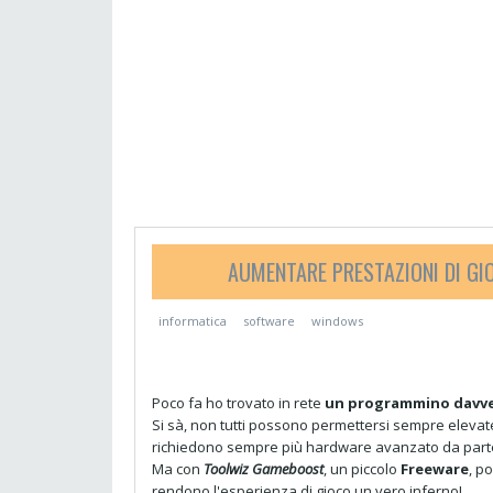
AUMENTARE PRESTAZIONI DI G
informatica
software
windows
Poco fa ho trovato in rete
un programmino davver
Si sà, non tutti possono permettersi sempre elevate 
richiedono sempre più hardware avanzato da parte
Ma con
Toolwiz Gameboost
, un piccolo
Freeware
, p
rendono l'esperienza di gioco un vero inferno!