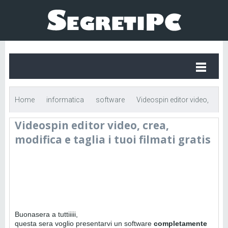
Home
informatica
software
Videospin editor video,
Videospin editor video, crea,
crea, modifica e taglia i tuoi filmati gratis
modifica e taglia i tuoi filmati gratis
Buonasera a tuttiiiii,
questa sera voglio presentarvi un software
completamente