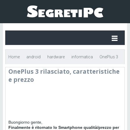
Home
android
hardware
informatica
OnePlus 3
OnePlus 3 rilasciato, caratteristiche
rilasciato, caratteristiche e prezzo
e prezzo
Buongiorno gente,
Finalmente è ritornato lo Smartphone qualità/prezzo per