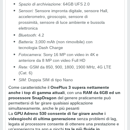
Spazio di archiviazione:
64GB UFS 2.0
Sensori:
Sensore impronta digitale, sensore Hall,
accelerometro, giroscopio, sensore di
prossimità, sensore di luce ambiente e bussola
elettronica
Bluetooth:
4.2
Batteria:
3,000 mAh (non rimovibile) con
tecnologia Dash Charge
Fotocamera:
Sony 16 MP con video in 4K e
anteriore da 8 MP con video Full HD
Rete:
GSM da 850, 900, 1800, 1900 MHz, 4G LTE
(Cat. 6)
SIM:
Doppia SIM di tipo Nano
Come caratteristiche il
OnePlus 3 supera nettamente
anche i top di gamma attuali
, con una
RAM da 6GB ed un
processore SnapDragon
del genere praticamente può
permettersi di far girare qualsiasi applicazione
simultaneamente, anche le più pesanti
La
GPU Adreno 530 consente di far girare anche i
videogiochi di ultima generazione
senza problemi di lag,
legata al processore consente di ottenere una prestazione e
un'esperienza tra app e giochi
tra le più fluide in