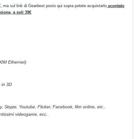
0€, ma sul link di Gearbest posto qui sopra potete acquistarlo
scontato
sione, a soli 39€
00M Ethernet)
 in 3D
, Skype, Youtube, Flicker, Facebook, film online, etc..
antissimi videogame, ecc..