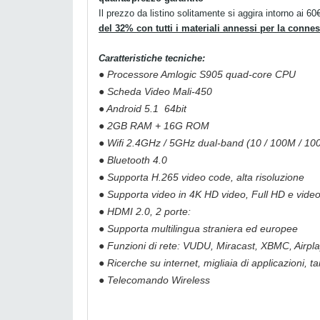
Il prezzo da listino solitamente si aggira intorno ai 6
del 32% con tutti i materiali annessi per la connes
Caratteristiche tecniche:
● Processore Amlogic S905 quad-core CPU
● Scheda Video Mali-450
● Android 5.1
64bit
● 2GB RAM + 16G ROM
● Wifi 2.4GHz / 5GHz dual-band (10 / 100M / 10
● Bluetooth 4.0
● Supporta H.265 video code, alta risoluzione
● Supporta video in 4K HD video, Full HD e video
● HDMI 2.0, 2 porte:
● Supporta multilingua straniera ed europee
● Funzioni di rete: VUDU, Miracast, XBMC, Airplay
● Ricerche su internet, migliaia di applicazioni, t
● Telecomando Wireless