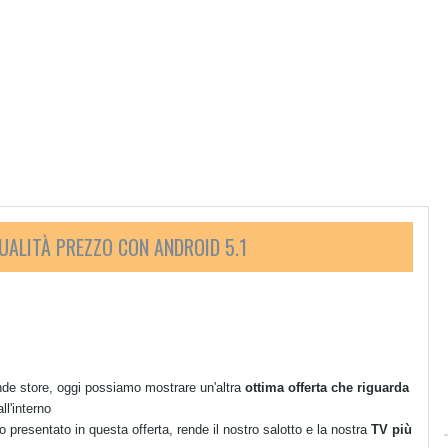
UALITÀ PREZZO CON ANDROID 5.1
nde store, oggi possiamo mostrare un'altra
ottima offerta che riguarda
ll'interno
presentato in questa offerta, rende il nostro salotto e la nostra
TV più