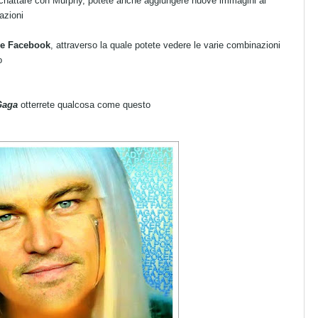
er chattare con Murphy, potete anche aggiungere nuove immagini al
azioni
 e Facebook
, attraverso la quale potete vedere le varie combinazioni
o
 Gaga
otterrete qualcosa come questo