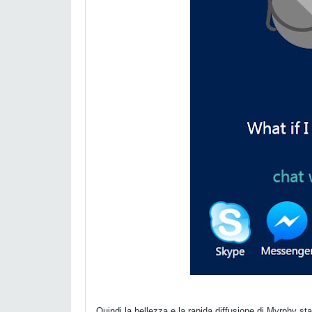
Quindi la bellezza e la rapida diffusione di Myrphy sta