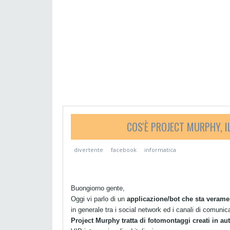
COS'È PROJECT MURPHY, 
divertente
facebook
informatica
Buongiorno gente,
Oggi vi parlo di un
applicazione/bot che sta verame
in generale tra i social network ed i canali di comuni
Project Murphy tratta di fotomontaggi creati in a