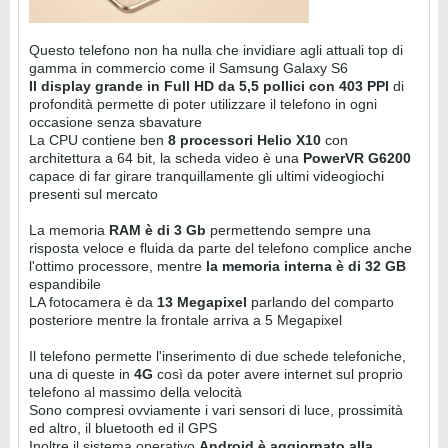
Questo telefono non ha nulla che invidiare agli attuali top di
gamma in commercio come il Samsung Galaxy S6
Il display grande in Full HD da 5,5 pollici con 403 PPI
di
profondità permette di poter utilizzare il telefono in ogni
occasione senza sbavature
La CPU contiene ben
8 processori Helio X10
con
architettura a 64 bit, la scheda video è una
PowerVR G6200
capace di far girare tranquillamente gli ultimi videogiochi
presenti sul mercato
La memoria
RAM è di 3 Gb
permettendo sempre una
risposta veloce e fluida da parte del telefono complice anche
l'ottimo processore, mentre
la memoria interna è di 32 GB
espandibile
LA fotocamera è da
13 Megapixel
parlando del comparto
posteriore mentre la frontale arriva a 5 Megapixel
Il telefono permette l'inserimento di due schede telefoniche,
una di queste in
4G
così da poter avere internet sul proprio
telefono al massimo della velocità
Sono compresi ovviamente i vari sensori di luce, prossimità
ed altro, il bluetooth ed il GPS
Inoltre il sistema operativo
Android è aggiornato alla