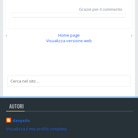
Grazie per il commento
‹
Home page
›
Visualizza versione web
AUTORI
danyxilo
Visualizza il mio profilo completo