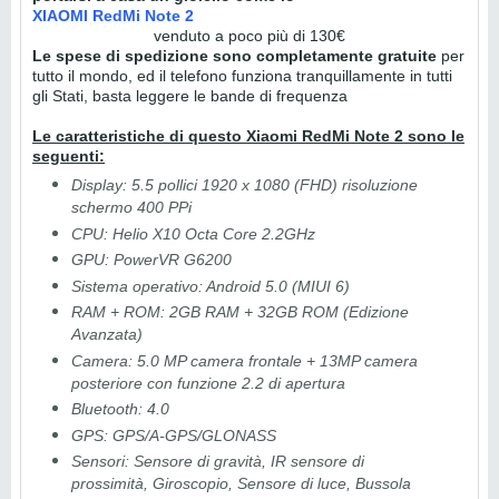
XIAOMI RedMi Note 2
venduto a poco più di 130€
Le spese di spedizione sono completamente gratuite
per
tutto il mondo, ed il telefono funziona tranquillamente in tutti
gli Stati, basta leggere le bande di frequenza
Le caratteristiche di questo Xiaomi RedMi Note 2 sono le
seguenti:
Display: 5.5 pollici 1920 x 1080 (FHD) risoluzione
schermo 400 PPi
CPU: Helio X10 Octa Core 2.2GHz
GPU: PowerVR G6200
Sistema operativo: Android 5.0 (MIUI 6)
RAM + ROM: 2GB RAM + 32GB ROM (Edizione
Avanzata)
Camera: 5.0 MP camera frontale + 13MP camera
posteriore con funzione 2.2 di apertura
Bluetooth: 4.0
GPS: GPS/A-GPS/GLONASS
Sensori: Sensore di gravità, IR sensore di
prossimità, Giroscopio, Sensore di luce, Bussola