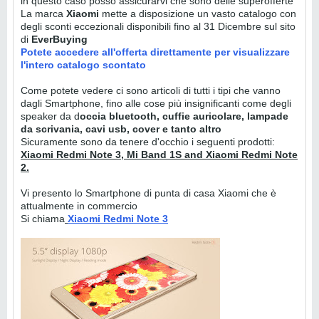
in questo caso posso assicurarvi che sono delle superofferte
La marca
Xiaomi
mette a disposizione un vasto catalogo con
degli sconti eccezionali disponibili fino al 31 Dicembre sul sito
di
EverBuying
Potete accedere all'offerta direttamente per visualizzare
l'intero catalogo scontato
Come potete vedere ci sono articoli di tutti i tipi che vanno
dagli Smartphone, fino alle cose più insignificanti come degli
speaker da d
occia bluetooth, cuffie auricolare, lampade
da scrivania, cavi usb, cover e tanto altro
Sicuramente sono da tenere d'occhio i seguenti prodotti:
Xiaomi Redmi Note 3, Mi Band 1S and Xiaomi Redmi Note
2.
Vi presento lo Smartphone di punta di casa Xiaomi che è
attualmente in commercio
Si chiama
Xiaomi Redmi Note 3