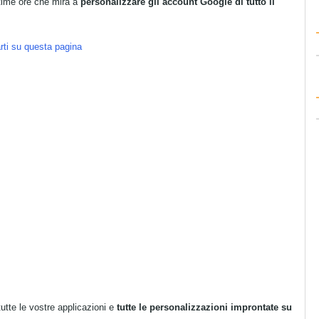
ltime ore che mira a
personalizzare gli account Google di tutto il
rti su questa pagina
utte le vostre applicazioni e
tutte le personalizzazioni improntate su