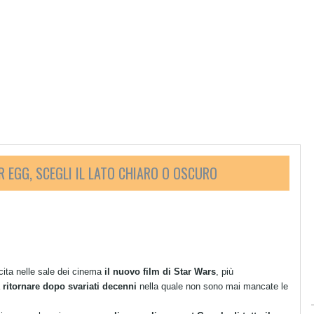
 EGG, SCEGLI IL LATO CHIARO O OSCURO
cita nelle sale dei cinema
il nuovo film di Star Wars
, più
a
ritornare dopo svariati decenni
nella quale non sono mai mancate le