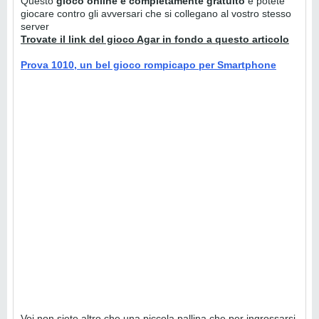
Questo
gioco online è completamente gratuito
e potete
giocare contro gli avversari che si collegano al vostro stesso
server
Trovate il link del gioco Agar in fondo a questo articolo
Prova 1010, un bel gioco rompicapo per Smartphone
Voi non siete altro che una piccola pallina che per ingrossarsi