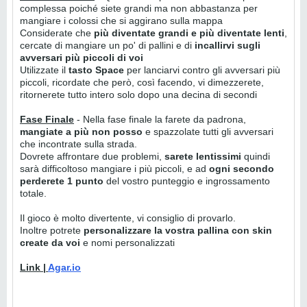
complessa poiché siete grandi ma non abbastanza per
mangiare i colossi che si aggirano sulla mappa
Considerate che
più diventate grandi e più diventate lenti
,
cercate di mangiare un po' di pallini e di
incallirvi sugli
avversari più piccoli di voi
Utilizzate il
tasto Space
per lanciarvi contro gli avversari più
piccoli, ricordate che però, così facendo, vi dimezzerete,
ritornerete tutto intero solo dopo una decina di secondi
Fase Finale
- Nella fase finale la farete da padrona,
mangiate a più non posso
e spazzolate tutti gli avversari
che incontrate sulla strada.
Dovrete affrontare due problemi,
sarete lentissimi
quindi
sarà difficoltoso mangiare i più piccoli, e ad
ogni secondo
perderete 1 punto
del vostro punteggio e ingrossamento
totale.
Il gioco è molto divertente, vi consiglio di provarlo.
Inoltre potrete
personalizzare la vostra pallina con skin
create da voi
e nomi personalizzati
Link |
Agar.io