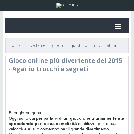
Home
divertente
giochi
giochipc
informatica
Gioco online più divertente del 2015
Gioco online più divertente del 2015 - Agar.io trucchi e segreti
- Agar.io trucchi e segreti
Buongiorno gente,
Oggi sono qui per parlarvi di
un gioco che ultimamente sta
spopolando per la sua semplicità
di utilizzo, per la sua
velocità e al suo contempo per il grande divertimento.