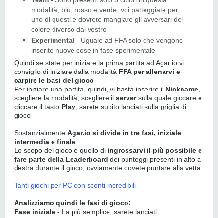
modalità, blu, rosso e verde, voi patteggiate per
uno di questi e dovrete mangiare gli avversari del
colore diverso dal vostro
Experimental
- Uguale ad FFA solo che vengono
inserite nuove cose in fase sperimentale
Quindi se state per iniziare la prima partita ad Agar.io vi
consiglio di iniziare dalla modalità
FFA per allenarvi e
carpire le basi del gioco
Per iniziare una partita, quindi, vi basta inserire il
Nickname
,
scegliere la modalità, scegliere il
server
sulla quale giocare e
cliccare il tasto
Play
, sarete subito lanciati sulla griglia di
gioco
Sostanzialmente
Agar.io si divide in tre fasi, iniziale,
intermedia e finale
Lo scopo del gioco è quello di
ingrossarvi il più possibile e
fare parte della Leaderboard
dei punteggi presenti in alto a
destra durante il gioco, ovviamente dovete puntare alla vetta
Tanti giochi per PC con sconti incredibili
Analizziamo quindi le fasi di gioco:
Fase iniziale
- La più semplice, sarete lanciati