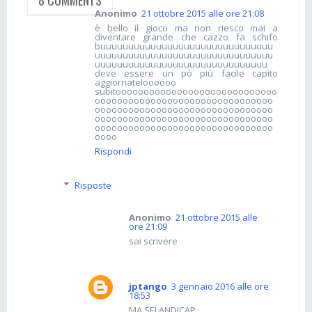
8 COMMENTS
Anonimo
21 ottobre 2015 alle ore 21:08
è bello il gioco ma non riesco mai a
diventare grande che cazzo fa schifo
buuuuuuuuuuuuuuuuuuuuuuuuuuuuuuu
uuuuuuuuuuuuuuuuuuuuuuuuuuuuuuuu
uuuuuuuuuuuuuuuuuuuuuuuuuuuuuuu
deve essere un pò più facile capito
aggiornateloooooo
subitooooooooooooooooooooooooooooo
oooooooooooooooooooooooooooooooo
oooooooooooooooooooooooooooooooo
oooooooooooooooooooooooooooooooo
oooooooooooooooooooooooooooooooo
oooo
Rispondi
Risposte
Anonimo
21 ottobre 2015 alle
ore 21:09
sai scrivere
jptango
3 gennaio 2016 alle ore
18:53
MA SEI ANDICAP