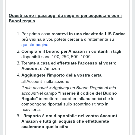
Questi sono i passaggi da seguire per acquistare con i
Buoni regalo
Per prima cosa
recatevi in una ricevitoria LIS Carica
più vicina
a voi, potete cercarla direttamente su
questa pagina
Comprare il buono per Amazon in contanti
, i tagli
disponibili sono 10€, 25€, 50€, 100€
Tornate a casa ed
effettuate l'accesso al vostro
Account
di Amazon
Aggiungete l'importo della vostra carta
all'Account
nella sezione
Il mio account > Aggiungi un Buono Regalo al mio
account
Nel campo
"Inserire il codice del Buono
Regalo"
immettere i caratteri alfanumerici che lo
compongono riportati sullo scontrino ritirato in
ricevitoria.
L'importo è ora disponibile nel vostro Account
Amazon e tutti gli acquisti che effettuerete
scaleranno quella cifra.