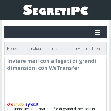
Home
informatica
internet
sito
Inviare mail con
Inviare mail con allegati di grandi
allegati di grandi dimensioni con WeTransfer
dimensioni con WeTransfer
Ora
si può,
è gratis!
Possiamo inviare e-mail con file di grandi dimensioni in