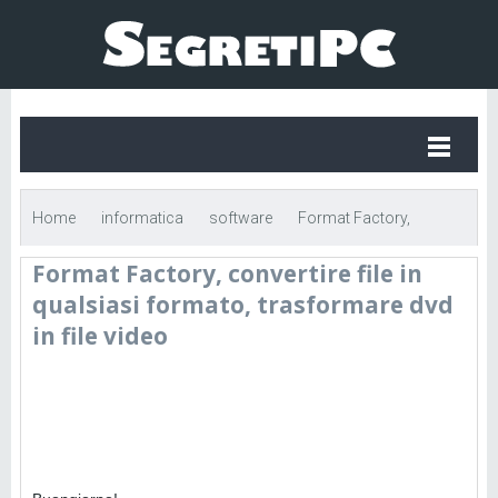
Home
informatica
software
Format Factory,
Format Factory, convertire file in
convertire file in qualsiasi formato, trasformare dvd in file video
qualsiasi formato, trasformare dvd
in file video