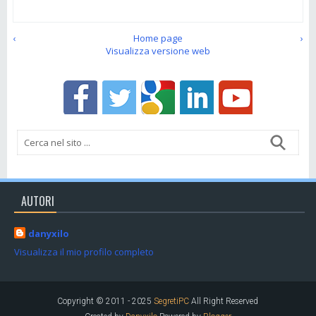
‹
Home page
›
Visualizza versione web
AUTORI
danyxilo
Visualizza il mio profilo completo
Copyright © 2011 - 2025
SegretiPC
All Right Reserved