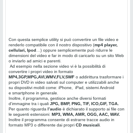
Con questa semplice utility si può convertire un file video e
renderlo compatibile con il nostro dispositivo (
mp4 player,
cellulari, Ipod
…) oppure semplicemente può ridurre le
dimensioni del video e far in modo di caricarlo su un sito Web
o inviarlo ad amici e parenti.
Ad esempio nella sezione video
vi è la possibilità di
convertire i propri video in formato
MP4,3GP,MPG,AVI,WMV,FLV,SWF
o addirittura trasformare i
propri DVD in video salvati sul computer e utilizzabili anche
su dispositivi mobili come: iPhone, iPad, sistemi Android
e smartphone in generale.
Inoltre, il programma, gestisce anche diversi formati
d'immagine tra i quali
JPG, BMP, PNG, TIF, ICO,GIF, TGA.
Per quanto riguarda
l’audio
è dichiarato il supporto ai file con
le seguenti estensioni:
MP3, WMA, AMR, OGG, AAC, WAV.
Inoltre il programma consente di estrarre tracce audio in
formato MP3 o differente dai propri
CD musicali
.